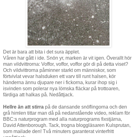
Det är bara att bita i det sura äpplet.
Våren har gått i ide. Snön yr, marken är vit igen. Överallt hör
man vildvittrorna: Voffor, voffor, voffor gör di på detta viset?
Och vildvittrorna påminner starkt om människor, som
förtvivlat vevar halsduken ett varv till runt halsen, kör
händerna ännu djupare ner i fickorna, kurar ihop sig i
isvinden som polerar nya lömska fläckar på trottoaren,
färdiga att halkas på. Nedåttjack.
Hellre än att stirra
på de dansande snöflingorna och den
grå himlen tittar man då på nedanstående video, reklam för
BBC:s naturprogram med alla naturprograms fixstjärna,
David Attenborough. Tack, trogna bloggläsaren Kulsprutan,
som mailade den! Två minuters garanterat vinterfritt