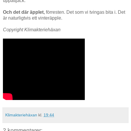
uppåttjack.
Och det där äpplet,
förresten. Det som vi tvingas bita i. Det
är naturligtvis ett vinteräpple.
Copyright Klimakteriehäxan
Klimakteriehäxan
kl.
19:44
2 kommentarer: